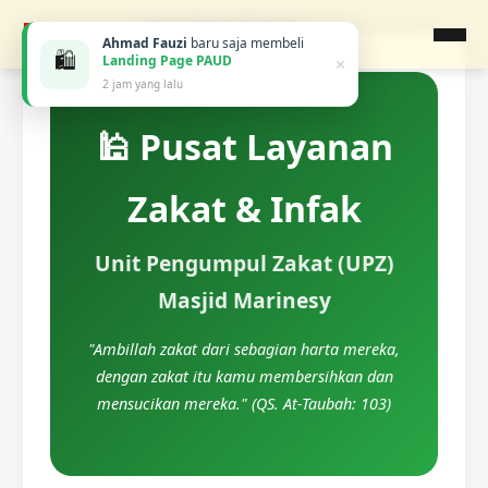
MASJID
MARINESY
Ahmad Fauzi
baru saja membeli
🛍️
Landing Page PAUD
×
2 jam yang lalu
🕌 Pusat Layanan
Zakat & Infak
Unit Pengumpul Zakat (UPZ)
Masjid Marinesy
"Ambillah zakat dari sebagian harta mereka,
dengan zakat itu kamu membersihkan dan
mensucikan mereka." (QS. At-Taubah: 103)