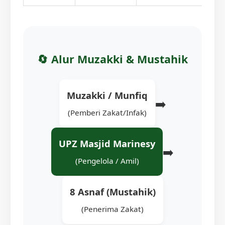
🔄 Alur Muzakki & Mustahik
Muzakki / Munfiq
➡️
(Pemberi Zakat/Infak)
UPZ Masjid Marinesy
➡️
(Pengelola / Amil)
8 Asnaf (Mustahik)
(Penerima Zakat)