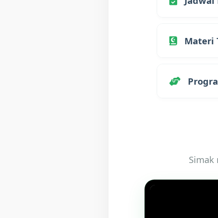
Jadwal 
Kajian ruti
Materi 
utama Masji
Khusus Ikhw
Progr
dibuka set
bimbingan 
Selain belaj
seperti san
Simak 