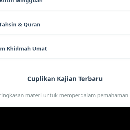
Rutin Mingguan
n dilaksanakan setiap hari
Sabtu Malam (Ba'da Isya)
Tahsin & Quran
d Marinesy. Materi meliputi Fiqih, Akidah, dan Man
an yang ingin memperbaiki bacaan Al-Qur'an, kelas
am Khidmah Umat
iap hari Selasa pukul 20.00 WIB. Menggunakan meto
langsung oleh Asatidzah.
ar di kelas, Ikhwan juga diajak aktif dalam kegiatan s
Cuplikan Kajian Terbaru
tunan, kerja bakti lingkungan, dan bantuan tanggap
ringkasan materi untuk memperdalam pemahaman