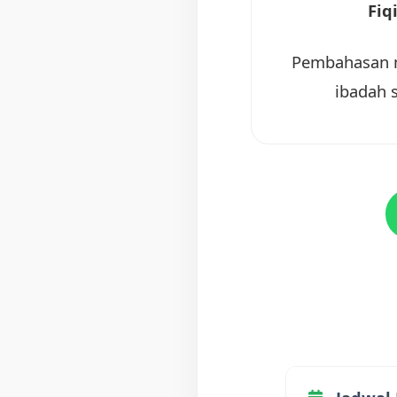
Fiq
Pembahasan m
ibadah 