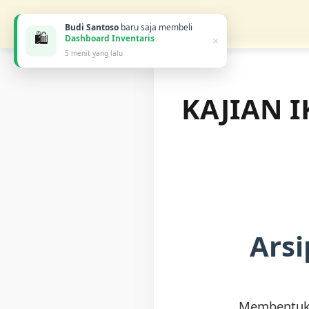
MASJID
MARINESY
Budi Santoso
baru saja membeli
🛍️
Dashboard Inventaris
×
5 menit yang lalu
KAJIAN 
Arsi
Membentuk 