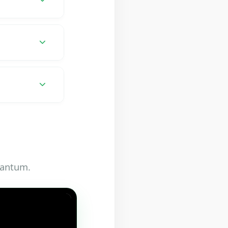
di ruang
haj.
 Tahsin
de
osial
 bencana.
 antum.