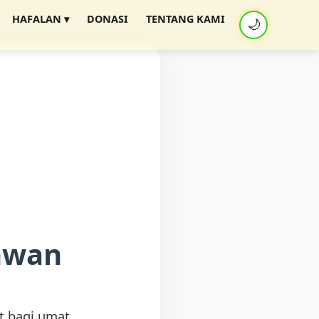
HAFALAN ▾
DONASI
TENTANG KAMI
🌙
khwan
 bagi umat.