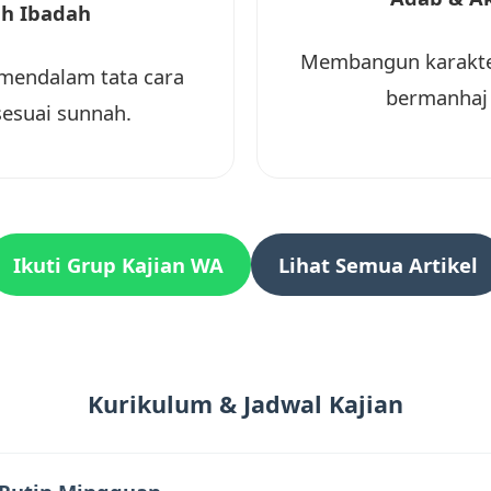
ih Ibadah
Membangun karakte
endalam tata cara
bermanhaj 
sesuai sunnah.
Ikuti Grup Kajian WA
Lihat Semua Artikel
Kurikulum & Jadwal Kajian