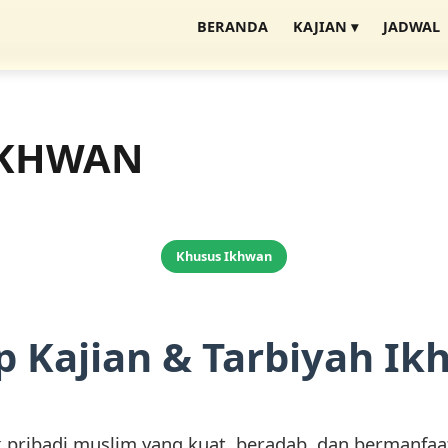
BERANDA
KAJIAN ▾
JADWAL
IKHWAN
Khusus Ikhwan
p Kajian & Tarbiyah I
pribadi muslim yang kuat, beradab, dan bermanfaat